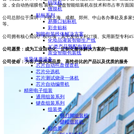
码垛机
业，全自动热缩膜包 装机、键盘智能组装机在技术和市占率方面国际
缠膜机
贴标系列
公司总部位于深圳，下辖上海、成都、郑州、中山各办事处及多家分
易撕口贴标机
等。
彩盒贴标
智能包装线体解决方案
公司拥有核心知识产权91项，其中发明专利27项、实用新型专利45
化妆品灌装智能生产线
3C类产品预配包装线
公司愿景：成为工业自动化、定制化整体解决方案的一线提供商
茶业智能包装线
半导体类设备
公司使命：为客户提供高品质、高性价比的产品以及优质的服务
芯片自动托盘摆盘机
芯片分选机
芯片测试烧录一体机
芯片自动编带机
精密电子组装
通用组装系列
键盘组装系列
组装类
剪刀脚组装机
键帽组装机
贴合类