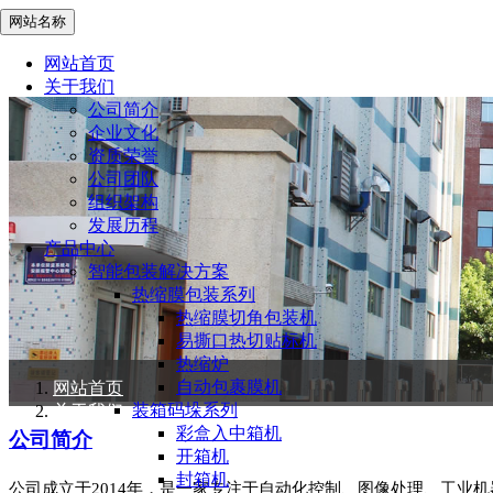
网站名称
网站首页
关于我们
公司简介
企业文化
资质荣誉
公司团队
组织架构
发展历程
产品中心
智能包装解决方案
热缩膜包装系列
热缩膜切角包装机
易撕口热切贴标机
热缩炉
自动包裹膜机
网站首页
装箱码垛系列
关于我们
彩盒入中箱机
公司简介
开箱机
封箱机
公司成立于2014年，是一家专注于自动化控制、图像处理、工业