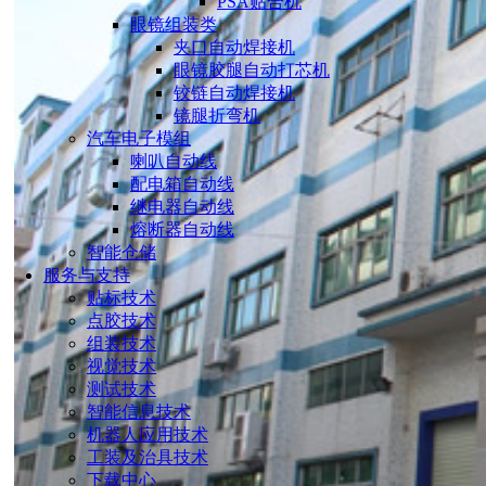
PSA贴合机
眼镜组装类
夹口自动焊接机
眼镜胶腿自动打芯机
铰链自动焊接机
镜腿折弯机
汽车电子模组
喇叭自动线
配电箱自动线
继电器自动线
熔断器自动线
智能仓储
服务与支持
贴标技术
点胶技术
组装技术
视觉技术
测试技术
智能信息技术
机器人应用技术
工装及治具技术
下载中心